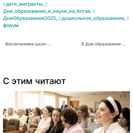
дети_мигранты
,
Дни_образования_и_науки_на_Алтае
,
ДниОбразования2025
,
дошкольное_образование
,
форум
Воспитанники школ-интернатов прошли квиз «Не попадись в сети»
В Дни образования пройдет общее Собрание Ассоциации молодых педагогов Алтайского края
С этим читают