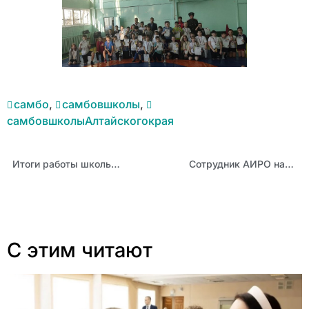
самбо
,
самбовшколы
,
самбовшколыАлтайскогокрая
Итоги работы школьных служб примирения Алтайского края в 2023 году
Сотрудник АИРО награжден ведомственной наградой МЧС
С этим читают