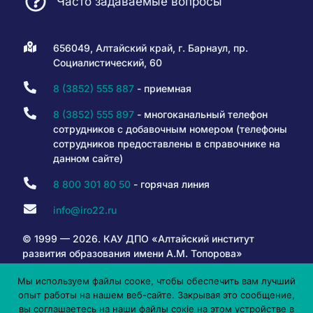
Часто задаваемые вопросы
656049, Алтайский край, г. Барнаул, пр.
Социалистический, 60
8 (3852) 555 887
- приемная
8 (3852) 555 897
- многоканальный телефон
сотрудников с добавочным номером (телефоны
сотрудников предоставлены в справочнике на
данном сайте)
8 800 301 80 50
- горячая линия
info@iro22.ru
© 1999 — 2026. КАУ ДПО «Алтайский институт
развития образования имени А.М. Топорова»
Мы используем файлы сооке, чтобы обеспечить вам лучший
опыт работы на нашем веб-сайте. Закрывая это сообщение,
6+
вы соглашаетесь на наши файлы сокіе на этом устройстве в