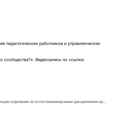
ия педагогических работников и управленческих
го сообщества?». Видеозапись по ссылке:
Состоялось заседание секции отделения по естественнонаучным дисциплинам краевого учебно-методического объединения