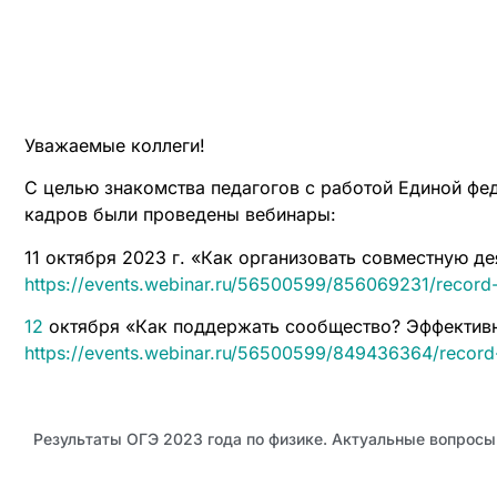
Уважаемые коллеги!
С целью знакомства педагогов с работой Единой фе
кадров были проведены вебинары:
11 октября 2023 г. «Как организовать совместную д
https://events.webinar.ru/56500599/856069231/recor
12
октября «Как поддержать сообщество? Эффективн
https://events.webinar.ru/56500599/849436364/recor