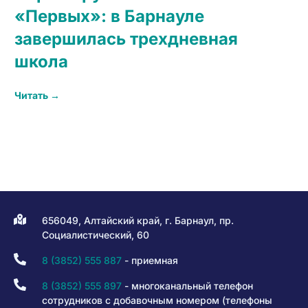
«Первых»: в Барнауле
завершилась трехдневная
школа
Читать →
656049, Алтайский край, г. Барнаул, пр.
Социалистический, 60
8 (3852) 555 887
- приемная
8 (3852) 555 897
- многоканальный телефон
сотрудников с добавочным номером (телефоны