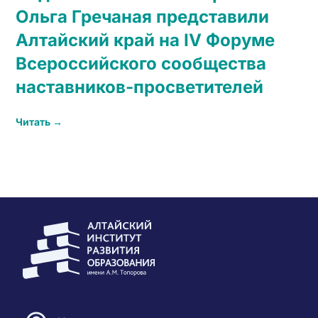
Ольга Гречаная представили
Алтайский край на IV Форуме
Всероссийского сообщества
наставников-просветителей
Читать →