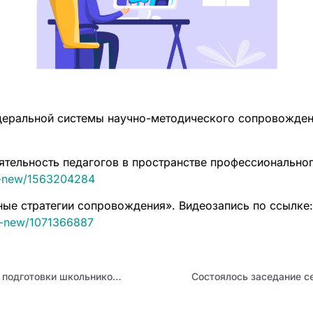
деральной системы научно-методического сопровожден
еятельность педагогов в пространстве профессионально
d-new/1563204284
ые стратегии сопровождения». Видеозапись по ссылке:
d-new/1071366887
Результаты ОГЭ 2023 года по физике. Актуальные вопросы подготовки школьников к ГИА-2024