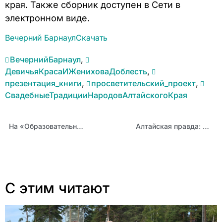
края. Также сборник доступен в Сети в
электронном виде.
Вечерний Барнаул
Скачать
ВечернийБарнаул
,
ДевичьяКрасаИЖениховаДоблесть
,
презентация_книги
,
просветительский_проект
,
СвадебныеТрадицииНародовАлтайскогоКрая
На «Образовательном эфире Барнаула» вышел подкаст, посвященный теме защиты детей от интернет-вербовщиков
Алтайская правда: Выйти замуж по-мордовски
С этим читают