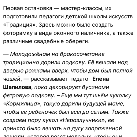
Первая остановка — мастер-классы, их
подготовили педагоги детской школы искусств
«Традиция». Здесь можно было создать
фоторамку в виде оконного наличника, а также
различные свадебные обереги.
—
Молодожёнам на бракосочетание
традиционно дарили подкову. Её вешали над
дверью рожками вверх, чтобы дом был полной
чашей
, — рассказывает педагог
Елена
Шапилова
,
пока декорирует бусинами
фетровую подкову
.
– Еще мы тут шьём куколку
«Кормилица», такую дарили будущей маме,
чтобы ее ребеночек был всегда сытым. Также
создаем пару кукол «Неразлучники», ее
принято было вешать на дугу запряженной
лошади, которая везет молодых, чтобы они