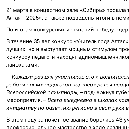
21 марта в концертном зале «Сибирь» прошла
Алтая – 2025», а также подведены итоги в но
По итогам конкурсных испытаний победу оде
В течение 35 лет конкурс «Учитель года Алтая
лучших, но и выступает мощным стимулом профе
конкурсу педагоги находят единомышленников
лайфхаками.
–
Каждый раз для участников это и волнител
работы наших педагогов подтверждался неодно
Всероссийской олимпиады
, – подчеркнул губ
мероприятия. –
Всего ежедневно в школах кра
инициативу по развитию региона в свои руки в
В этом году за почетное звание боролись 43 у
профессиональное мастерство в ходе различны