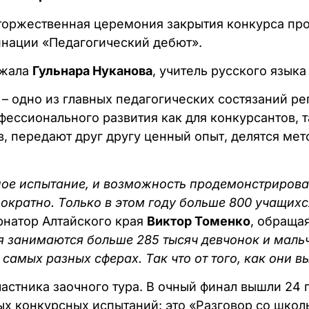
 торжественная церемония закрытия конкурса про
минации «Педагогический дебют».
ржала
Гульнара Нуканова
, учитель русского языка
» – одно из главных педагогических состязаний ре
ссионального развития как для конкурсантов, та
, передают друг другу ценный опыт, делятся ме
ьное испытание, и возможность продемонстриров
кратно. Только в этом году больше 800 учащихс
ернатор Алтайского края
Виктор Томенко
, обраща
я занимаются больше 285 тысяч девчонок и мальч
 самых разных сферах. Так что от того, как они 
частника заочного тура. В очный финал вышли 24 
х конкурсных испытаний: это «Разговор со школь