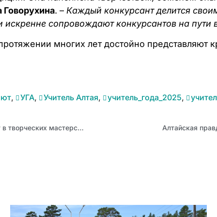
а Говорухина
. –
Каждый конкурсант делится своим
и искренне сопровождают конкурсантов на пути 
 протяжении многих лет достойно представляют 
бют
,
УГА
,
Учитель Алтая
,
учитель_года_2025
,
учител
Медиаконтент регионального компонента истории создадут в творческих мастерских
Алтайская прав