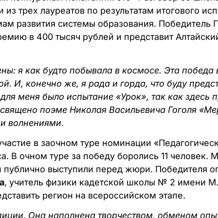
 из трех лауреатов по результатам итогового исп
м развития системы образования. Победитель Гу
премию в 400 тысяч рублей и представит Алтайски
ены: я как будто побывала в космосе. Эта победа в
. И, конечно же, я рада и горда, что буду предс
ля меня было испытание «Урок», так как здесь 
освящено поэме Николая Васильевича Гоголя «М
 и волнениями
.
участие в заочном туре номинации «Педагогичес
. В очном туре за победу боролись 11 человек. 
и публично выступили перед жюри. Победителя о
а
, учитель физики кадетской школы № 2 имени М.
дставить регион на всероссийском этапе.
адиции. Она наполнена творчеством, обменом оп