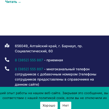
Читать →
656049, Алтайский край, г. Барнаул, пр.
Социалистический, 60
8 (3852) 555 887
- приемная
8 (3852) 555 897
- многоканальный телефон
сотрудников с добавочным номером (телефоны
сотрудников предоставлены в справочнике на
данном сайте)
ий опыт работы на нашем веб-сайте. Закрывая это сообщение, вы 
8 800 301 80 50
- горячая линия
соответствии с нашей политикой сокіе, если вы не отключили их
info@iro22.ru
Хорошо
Нет