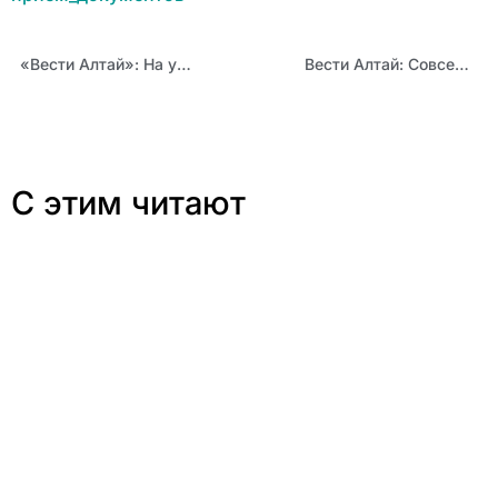
«Вести Алтай»: На уроках истории школьникам расскажут о денисовце, Акинфии Демидове и Германе Титове
Вести Алтай: Совсем скоро в барнаульском посёлке Южный начнутся занятия в «Мастерской юных инженеров»
С этим читают