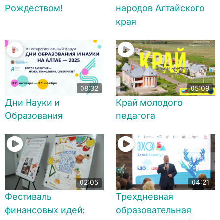
Рождеством!
народов Алтайского
края
08:32
05:09
Дни Науки и
Край молодого
Образования
педагога
02:05
04:21
Фестиваль
Трехдневная
финансовых идей:
образовательная