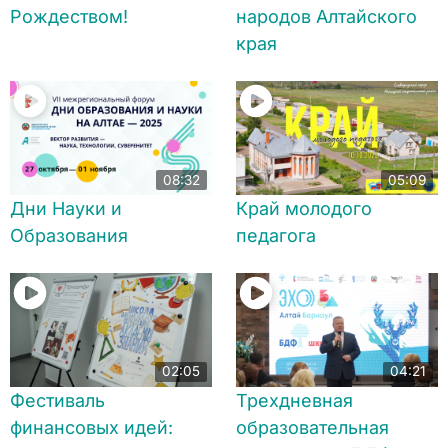
Рождеством!
народов Алтайского
края
08:32
05:09
Дни Науки и
Край молодого
Образования
педагога
02:05
04:21
Фестиваль
Трехдневная
финансовых идей:
образовательная