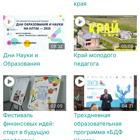
края
08:32
05:09
Дни Науки и
Край молодого
Образования
педагога
02:05
04:21
Фестиваль
Трехдневная
финансовых идей:
образовательная
старт в будущую
программа «БДФ