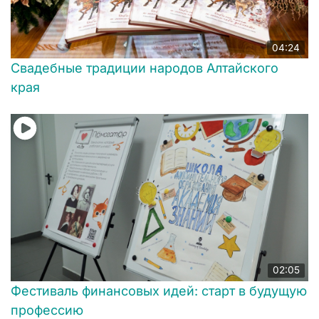
04:24
Свадебные традиции народов Алтайского
края
02:05
Фестиваль финансовых идей: старт в будущую
профессию