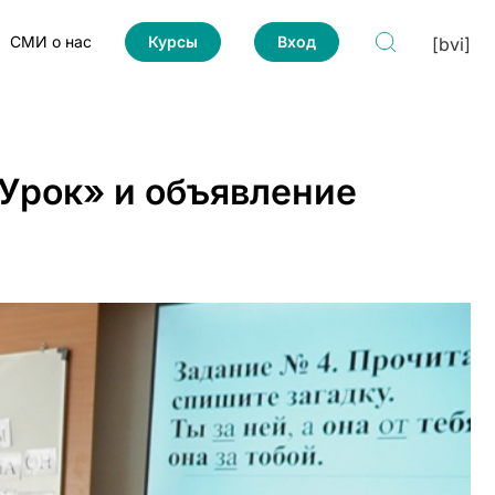
СМИ о нас
Курсы
Вход
[bvi]
«Урок» и объявление