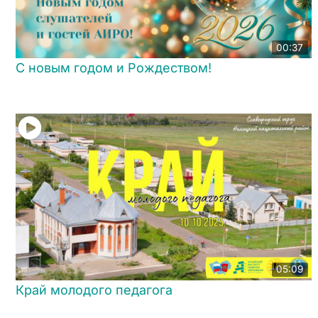
00:37
С новым годом и Рождеством!
05:09
Край молодого педагога