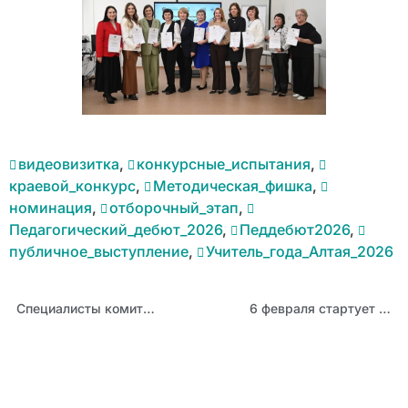
видеовизитка
,
конкурсные_испытания
,
краевой_конкурс
,
Методическая_фишка
,
номинация
,
отборочный_этап
,
Педагогический_дебют_2026
,
Педдебют2026
,
публичное_выступление
,
Учитель_года_Алтая_2026
Специалисты комитетов по образованию Алтайского края повысили квалификацию в АИРО
6 февраля стартует региональный этап Международного конкурса сочинений «Без срока давности»