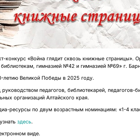
ект-конкурс «Война глядит сквозь книжные страницы». 
библиотекам, гимназией №42 и гимназией №69» г. Барн
0-летию Великой Победы в 2025 году.
 руководством педагогов, библиотекарей, педагогов-б
ьных организаций Алтайского края.
диа-ресурсы по двум возрастным номинациям: «1-4 кла
узнать
здесь
.
ектронном виде.