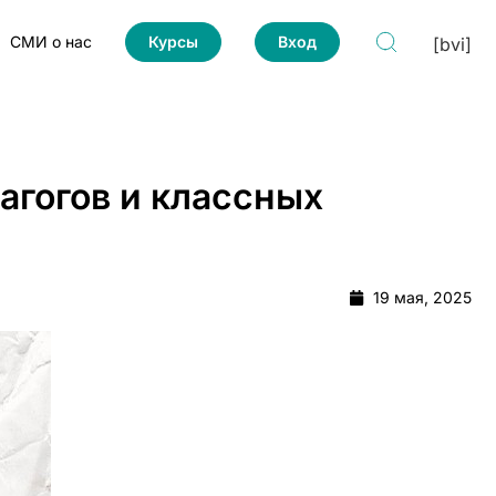
СМИ о нас
Курсы
Вход
[bvi]
агогов и классных
19 мая, 2025