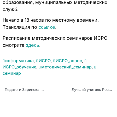
образования, муниципальных методических
служб.
Начало в 18 часов по местному времени.
Трансляция по
ссылке
.
Расписание методических семинаров ИСРО
смотрите
здесь
.
информатика
,
ИСРО
,
ИСРО_анонс
,
ИСРО_обучение
,
методический_семинар
,
семинар
Педагоги Заринска обучились оказанию первой помощи
Лучший учитель России: Наталия Останина