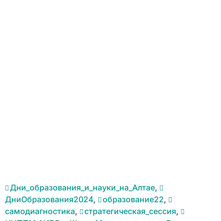
Дни_образования_и_науки_на_Алтае
,
ДниОбразования2024
,
образование22
,
самодиагностика
,
стратегическая_сессия
,