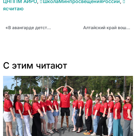
ЦНППМ АИРО
,
ШколаМинпросвещенияРоссии
,
ясчитаю
«В авангарде детства»: в Рубцовске завершился масштабный форум
Алтайский край вошел в топ-25 по числу заявок на конкурс Общества «Знание»
С этим читают