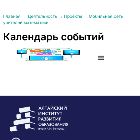
Главная
→
Деятельность
→
Проекты
→
Мобильная сеть
учителей математики
Календарь событий