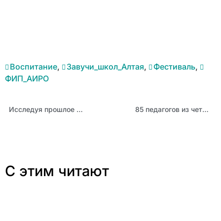
Воспитание
,
Завучи_школ_Алтая
,
Фестиваль
,
ФИП_АИРО
Исследуя прошлое — воспитываем будущее: педагогическое мастерство лауреата конкурса «Учитель года Алтая – 2026» Дмитрия Васищева
85 педагогов из четырех регионов повысили квалификацию в АИРО
С этим читают