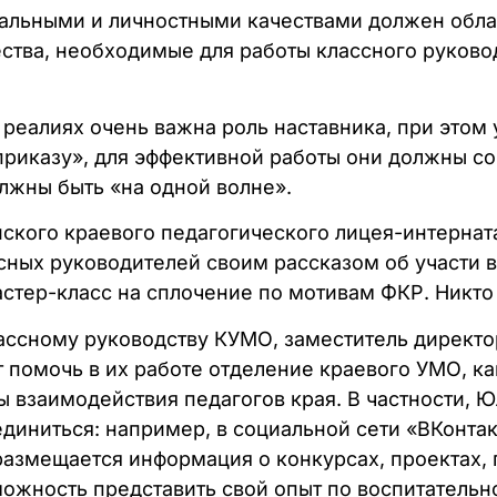
альными и личностными качествами должен обла
ества, необходимые для работы классного руково
реалиях очень важна роль наставника, при этом 
 приказу», для эффективной работы они должны со
лжны быть «на одной волне».
йского краевого педагогического лицея-интернат
сных руководителей своим рассказом об участи 
тер-класс на сплочение по мотивам ФКР. Никто н
лассному руководству КУМО, заместитель директо
 помочь в их работе отделение краевого УМО, к
ы взаимодействия педагогов края. В частности,
ъединиться: например, в социальной сети «ВКонта
 размещается информация о конкурсах, проектах,
ожность представить свой опыт по воспитательн