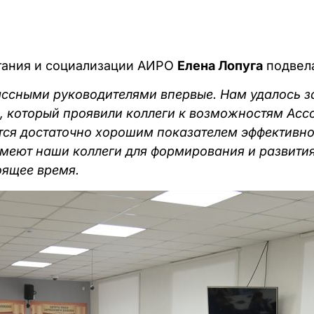
итания и социализации АИРО
Елена Лопуга
подвела
ассными руководителями впервые. Нам удалось за
с, который проявили коллеги к возможностям Асс
тся достаточно хорошим показателем эффективно
имеют наши коллеги для формирования и развити
оящее время.