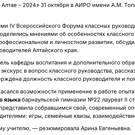
 Алтае – 2024» 31 октября в АИРО имени А.М. То
ами IV Всероссийского Форума классных руковод
поделились мнениями об особенностях классного 
профессиональном и личностном развитии, обсуди
оводителей Алтайского края.
тель кафедры воспитания и дополнительного обр
экскурс в вопрос классного руководства, расска
верждена должность классного руководителя и п
 касался возможности применение в работе опыта
го языка
барнаульской гимназии №22 лауреат II с
 представила собравшимся свой, современный оп
дителями: игры, семейные квизы, взаимодействие
му учителю
, — резюмировала Арина Евгеньевна.