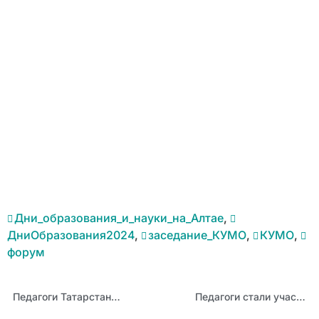
Дни_образования_и_науки_на_Алтае
,
ДниОбразования2024
,
заседание_КУМО
,
КУМО
,
форум
Педагоги Татарстана будут сотрудничать с АИРО
Педагоги стали участниками стажерской практики по судейству шахматного соревнования