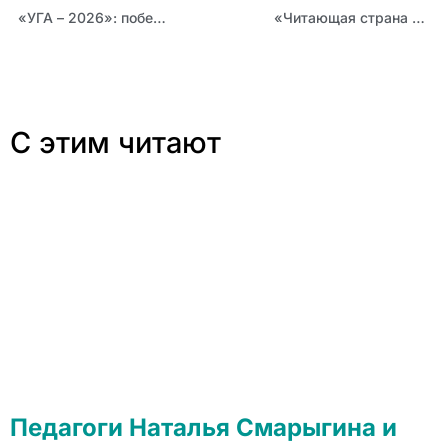
«УГА – 2026»: победитель отборочного этапа из Табунского района Ирина Олейникова
«Читающая страна – сильная страна!»: кураторы литературных клубов Алтайского края побывали на образовательном мероприятии в центре знаний «Машук»
С этим читают
Педагоги Наталья Смарыгина и