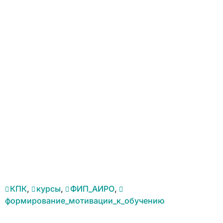
КПК
,
курсы
,
ФИП_АИРО
,
формирование_мотивации_к_обучению