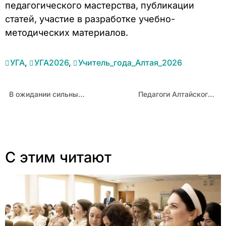
педагогического мастерства, публикации
статей, участие в разработке учебно-
методических материалов.
УГА
,
УГА2026
,
Учитель_года_Алтая_2026
В ожидании сильных уроков: состоялось заседание оргкомитета конкурса «Учитель года Алтая – 2026»
Педагоги Алтайского края научились повышать мотивацию учеников с помощью нейросетей
С этим читают