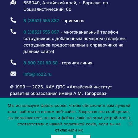
656049, Алтайский край, г. Барнаул, пр.
Социалистический, 60
8 (3852) 555 887
- приемная
8 (3852) 555 897
- многоканальный телефон
сотрудников с добавочным номером (телефоны
сотрудников предоставлены в справочнике на
данном сайте)
8 800 301 80 50
- горячая линия
info@iro22.ru
© 1999 — 2026. КАУ ДПО «Алтайский институт
развития образования имени А.М. Топорова»
Мы используем файлы сооке, чтобы обеспечить вам лучший
опыт работы на нашем веб-сайте. Закрывая это сообщение,
6+
вы соглашаетесь на наши файлы сокіе на этом устройстве в
соответствии с нашей политикой сокіе, если вы не
отключили их