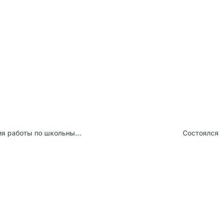
Педагоги-библиотекари обсудили приоритетные направления работы по школьным библиотекам на 2025-2026 учебный год
Состоялся