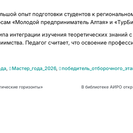
ольшой опыт подготовки студентов к региональн
сам «Молодой предприниматель Алтая» и «ТурБи
па интеграции изучения теоретических знаний с
иимства. Педагог считает, что освоение професс
ода
,
Мастер_года_2026
,
победитель_отборочного_эта
тические горизонты»