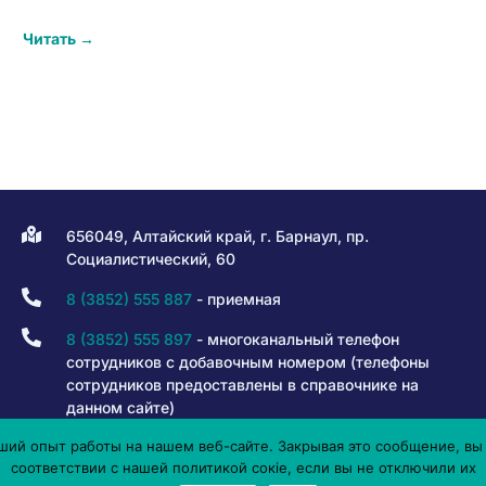
Читать →
656049, Алтайский край, г. Барнаул, пр.
Социалистический, 60
8 (3852) 555 887
- приемная
8 (3852) 555 897
- многоканальный телефон
сотрудников с добавочным номером (телефоны
сотрудников предоставлены в справочнике на
данном сайте)
ий опыт работы на нашем веб-сайте. Закрывая это сообщение, вы 
8 800 301 80 50
- горячая линия
соответствии с нашей политикой сокіе, если вы не отключили их