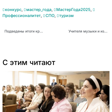
конкурс
,
мастер_года
,
МастерГода2025
,
Профессионалитет
,
СПО
,
туризм
Подведены итоги краевого образовательного события по функциональной грамотности
Учителя музыки и изобразительного искусства прошли курсы повышения квалификации
С этим читают