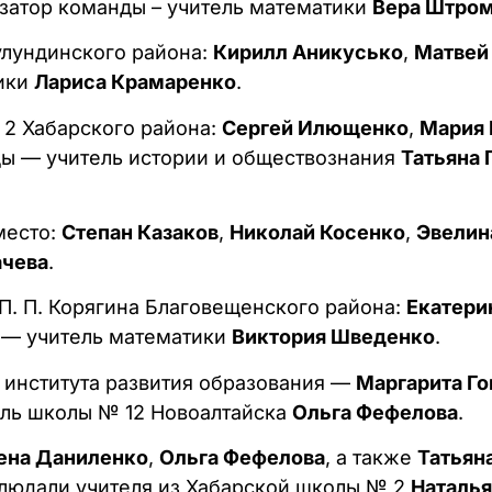
изатор команды – учитель математики
Вера Штро
улундинского района:
Кирилл Аникусько
,
Матвей
тики
Лариса Крамаренко
.
2 Хабарского района:
Сергей Илющенко
,
Мария 
ды — учитель истории и обществознания
Татьяна 
место:
Степан Казаков
,
Николай Косенко
,
Эвелин
ачева
.
П. П. Корягина Благовещенского района:
Екатери
р — учитель математики
Виктория Шведенко
.
 института развития образования —
Маргарита Го
ель школы № 12 Новоалтайска
Ольга Фефелова
.
ена Даниленко
,
Ольга Фефелова
, а также
Татьян
блюдали учителя из Хабарской школы № 2
Наталья