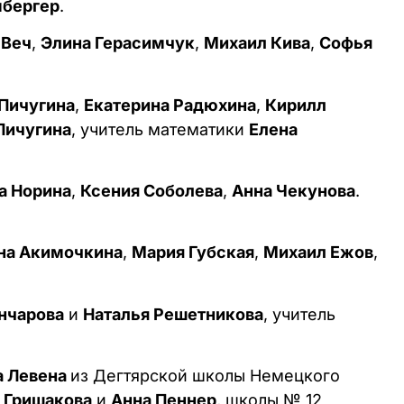
мбергер
.
 Веч
,
Элина Герасимчук
,
Михаил Кива
,
Софья
Пичугина
,
Екатерина Радюхина
,
Кирилл
Пичугина
, учитель математики
Елена
а Норина
,
Ксения Соболева
,
Анна Чекунова
.
на Акимочкина
,
Мария Губская
,
Михаил Ежов
,
нчарова
и
Наталья Решетникова
, учитель
а Левена
из Дегтярской школы Немецкого
 Гришакова
и
Анна Пеннер
, школы № 12