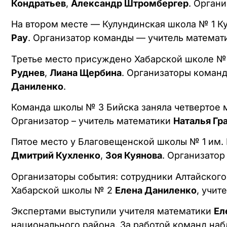
Кондратьев
,
Александр Штромбергер
. Орган
На втором месте — Кулундинская школа № 1 К
Рау
. Организатор команды — учитель матема
Третье место присуждено Хабарской школе № 
Руднев
,
Лиана Щербина
. Организаторы коман
Даниленко
.
Команда школы № 3 Бийска заняла четвертое 
Организатор – учитель математики
Наталья Гр
Пятое место у Благовещенской школы № 1 им. 
Дмитрий Кухленко
,
Зоя Куянова
. Организато
Организаторы события: сотрудники Алтайского
Хабарской школы № 2
Елена Даниленко
, учит
Экспертами выступили учителя математики
Ел
национального района. За работой команд на