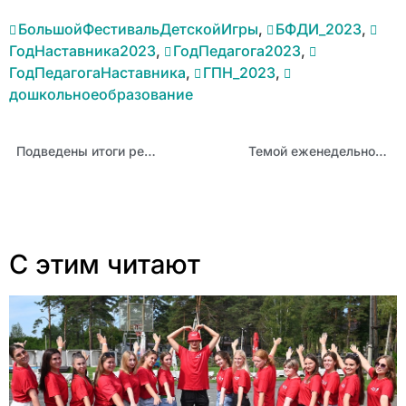
БольшойФестивальДетскойИгры
,
БФДИ_2023
,
ГодНаставника2023
,
ГодПедагога2023
,
ГодПедагогаНаставника
,
ГПН_2023
,
дошкольноеобразование
Подведены итоги регионального этапа IV Всероссийского дистанционного конкурса среди педагогических работников, осуществляющих классное руководство
Темой еженедельного занятия «Разговоры о важном» стало счастье
С этим читают