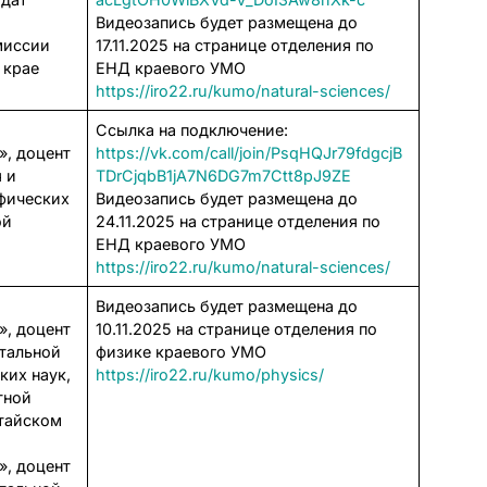
Видеозапись будет размещена до
миссии
17.11.2025 на странице отделения по
 крае
ЕНД краевого УМО
https://iro22.ru/kumo/natural-sciences/
Ссылка на подключение:
», доцент
https://vk.com/call/join/PsqHQJr79fdgcjB
 и
TDrCjqbB1jA7N6DG7m7Ctt8pJ9ZE
афических
Видеозапись будет размещена до
ой
24.11.2025 на странице отделения по
ЕНД краевого УМО
https://iro22.ru/kumo/natural-sciences/
Видеозапись будет размещена до
», доцент
10.11.2025 на странице отделения по
тальной
физике краевого УМО
ких наук,
https://iro22.ru/kumo/physics/
тной
лтайском
», доцент