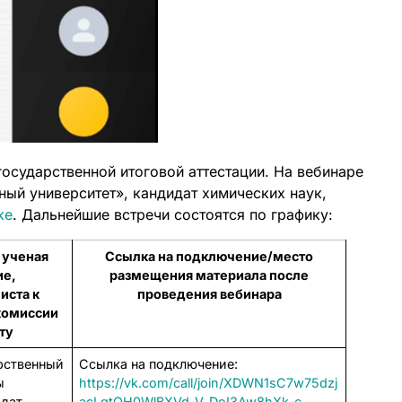
осударственной итоговой аттестации. На вебинаре
ый университет», кандидат химических наук,
ке
. Дальнейшие встречи состоятся по графику:
 ученая
Ссылка на подключение/место
ие,
размещения материала после
иста к
проведения вебинара
комиссии
ту
рственный
Ссылка на подключение:
ы
https://vk.com/call/join/XDWN1sC7w75dzj
идат
acLgtOH0WlBXVd-V_DoI3Aw8hXk-c