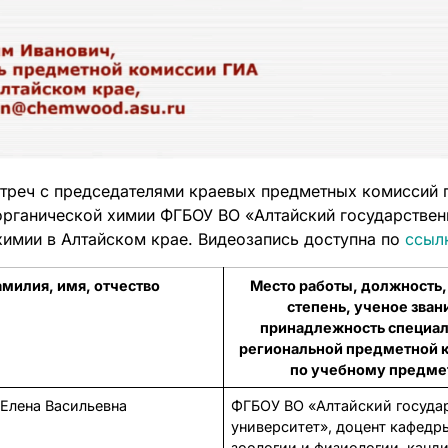
стреч с председателями краевых предметных комиссий г
рганической химии ФГБОУ ВО «Алтайский государственн
химии в Алтайском крае. Видеозапись доступна по
ссыл
милия, имя, отчество
Место работы, должность,
степень, ученое зван
принадлежность специал
региональной предметной 
по учебному предме
Елена Васильевна
ФГБОУ ВО «Алтайский госуда
университет», доцент кафедр
зоологии и физиологии, канд