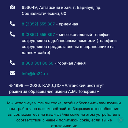
656049, Алтайский край, г. Барнаул, пр.
Социалистический, 60
8 (3852) 555 887
- приемная
8 (3852) 555 897
- многоканальный телефон
сотрудников с добавочным номером (телефоны
сотрудников предоставлены в справочнике на
данном сайте)
8 800 301 80 50
- горячая линия
info@iro22.ru
© 1999 — 2026. КАУ ДПО «Алтайский институт
развития образования имени А.М. Топорова»
Мы используем файлы сооке, чтобы обеспечить вам лучший
опыт работы на нашем веб-сайте. Закрывая это сообщение,
6+
вы соглашаетесь на наши файлы сокіе на этом устройстве в
соответствии с нашей политикой сокіе, если вы не
отключили их