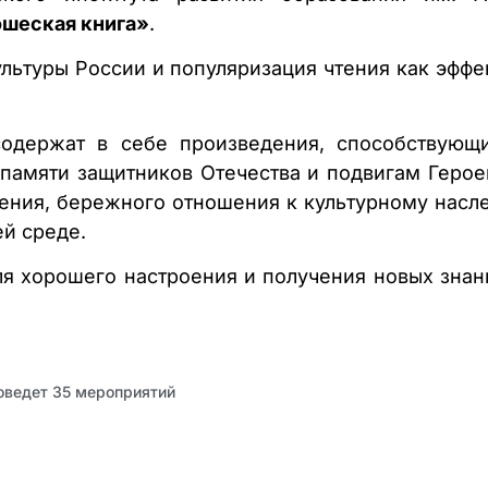
ошеская книга»
.
ультуры России и популяризация чтения как эфф
одержат в себе произведения, способствующ
 памяти защитников Отечества и подвигам Героев
жения, бережного отношения к культурному насл
й среде.
 хорошего настроения и получения новых знани
роведет 35 мероприятий