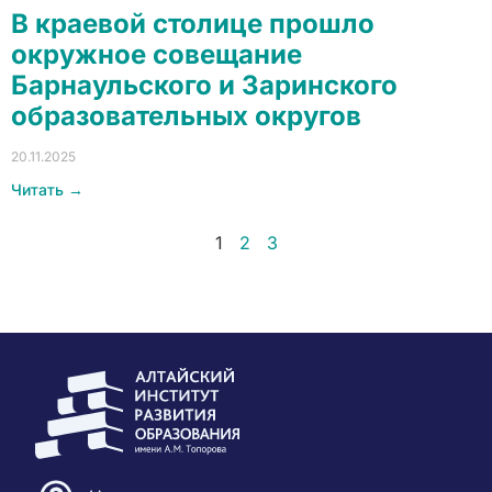
В краевой столице прошло
окружное совещание
Барнаульского и Заринского
образовательных округов
20.11.2025
Читать →
1
2
3