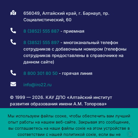
656049, Алтайский край, г. Барнаул, пр.
Социалистический, 60
8 (3852) 555 887
- приемная
8 (3852) 555 897
- многоканальный телефон
сотрудников с добавочным номером (телефоны
сотрудников предоставлены в справочнике на
данном сайте)
8 800 301 80 50
- горячая линия
info@iro22.ru
© 1999 — 2026. КАУ ДПО «Алтайский институт
развития образования имени А.М. Топорова»
Мы используем файлы сооке, чтобы обеспечить вам лучший
опыт работы на нашем веб-сайте. Закрывая это сообщение,
6+
вы соглашаетесь на наши файлы сокіе на этом устройстве в
соответствии с нашей политикой сокіе, если вы не