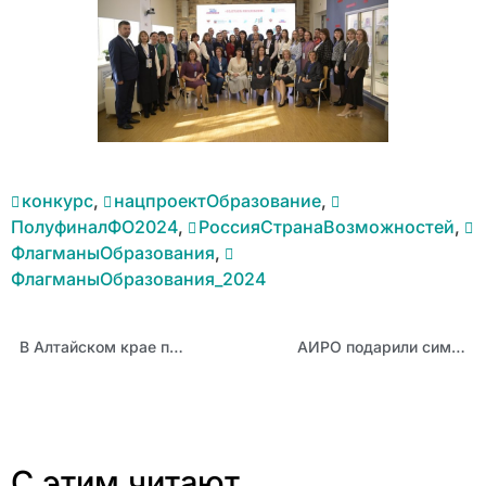
конкурс
,
нацпроектОбразование
,
ПолуфиналФО2024
,
РоссияСтранаВозможностей
,
ФлагманыОбразования
,
ФлагманыОбразования_2024
В Алтайском крае проведут мероприятия по семейному просвещению молодежи СПО
АИРО подарили символ Национальной родительской ассоциации
С этим читают