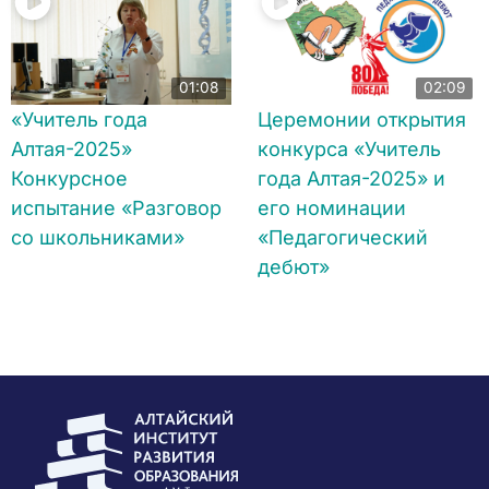
01:08
02:09
«Учитель года
Церемонии открытия
Алтая-2025»
конкурса «Учитель
Конкурсное
года Алтая-2025» и
испытание «Разговор
его номинации
со школьниками»
«Педагогический
дебют»