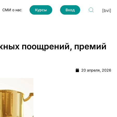
СМИ о нас
Курсы
Вход
[bvi]
ежных поощрений, премий
20 апреля, 2026