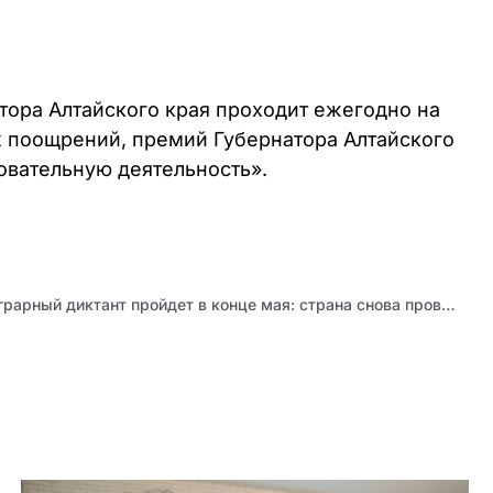
тора Алтайского края проходит ежегодно на
х поощрений, премий Губернатора Алтайского
овательную деятельность».
Второй Всероссийский аграрный диктант пройдет в конце мая: страна снова проверит знания о сельском хозяйстве