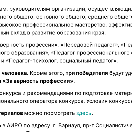
ам, руководителям организаций, осуществляющих
ого общего, основного общего, среднего общего
 высокое профессиональное мастерство, эффекти
ый вклад в развитие образования края.
а верность профессии», «Передовой педагог», «П
ного образования», «Педагог профессионального
 и «Педагог-психолог, социальный педагог».
 человека
. Кроме этого,
три победителя
будут уд
а «За верность профессии»
.
онкурса и рекомендациями по подготовке мате
гионального оператора конкурса. Условия конкурс
териалов
можно посмотреть
здесь
.
а
в АИРО по адресу: г. Барнаул, пр-т Социалистичес