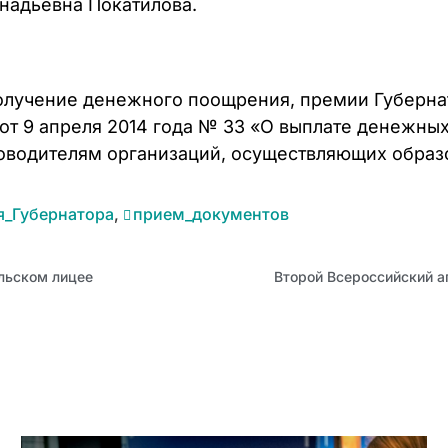
ннадьевна Покатилова.
получение денежного поощрения, премии Губерна
 от 9 апреля 2014 года № 33 «О выплате денежны
оводителям организаций, осуществляющих образ
я_Губернатора
,
прием_документов
льском лицее